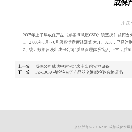
成保产
来源
2005年上半年成保产品《顾客满意度CSD》调查统计及简
1、2 005年1月～6月顾客满意度经测算达91。92%，已经达
2、统计数据反映出成保公司“质量管理体系”运行正常，质
上一篇：
成保公司成功中标湖北客车出站安检设备
下一篇：
FZ-10C制动检验台等产品获交通部检验合格证书
版权所有 © 2003-2019 成都成保发展股份