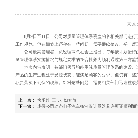
来源
8月9日至11日，公司对质量管理体系覆盖的各相关部门进
工作规范。但在细节上还存在一些问题，需要继续整改、举一反
公司最高管理者、总经理高总在会上指出，每年按计划进行
量管理体系实施情况与规定要求的符合性并为顺利通过第三方监
本次内审表明，各部门领导均能重视质量管理体系的建设、
产品的生产过程处于受控状态，能满足顾客的要求。但仍有一些
职责落实不到位的现象。针对这些问题，需要相关部门迅速整改
上一篇：
快乐过“三·八”妇女节
下一篇：
成保公司动态电子汽车衡制造计量器具许可证顺利通